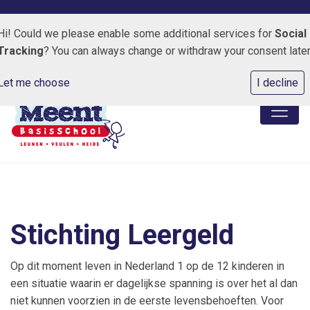
Kapelweg 3 5809 AJ Leunen
0478-550125
E-maila
Hi! Could we please enable some additional services for
Social
Tracking
? You can always change or withdraw your consent later
Let me choose
I decline
Stichting Leergeld
Op dit moment leven in Nederland 1 op de 12 kinderen in
een situatie waarin er dagelijkse spanning is over het al dan
niet kunnen voorzien in de eerste levensbehoeften. Voor