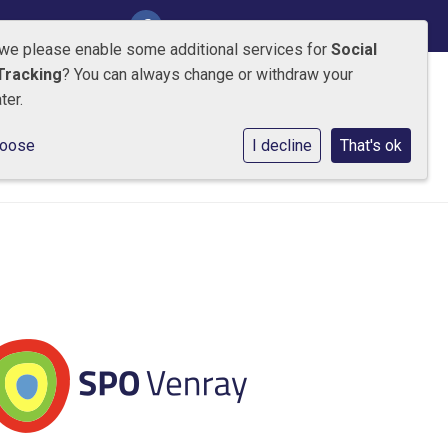
Inloggen Social Schools
 we please enable some additional services for
Social
Tracking
? You can always change or withdraw your
ter.
ontact
Ik wil kennismaken
hoose
I decline
That's ok