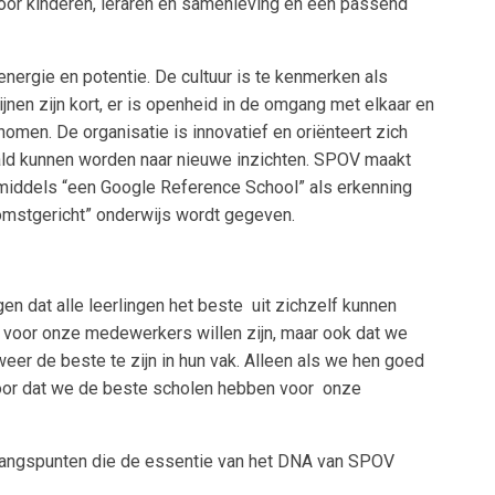
voor kinderen, leraren en samenleving en een passend
ergie en potentie. De cultuur is te kenmerken als
jnen zijn kort, er is openheid in de omgang met elkaar en
omen. De organisatie is innovatief en oriënteert zich
aald kunnen worden naar nieuwe inzichten. SPOV maakt
nmiddels “een Google Reference School” als erkenning
komstgericht” onderwijs wordt gegeven.
en dat alle leerlingen het beste uit zichzelf kunnen
 voor onze medewerkers willen zijn, maar ook dat we
er de beste te zijn in hun vak. Alleen als we hen goed
voor dat we de beste scholen hebben voor onze
itgangspunten die de essentie van het DNA van SPOV