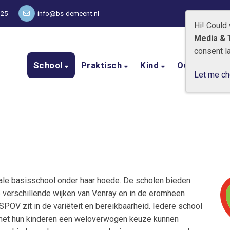
125
info@bs-demeent.nl
Hi! Could
Media & 
consent la
School
Praktisch
Kind
Ouder
C
Let me c
ale basisschool onder haar hoede. De scholen bieden
e verschillende wijken van Venray en in de eromheen
 SPOV zit in de variëteit en bereikbaarheid. Iedere school
 met hun kinderen een weloverwogen keuze kunnen