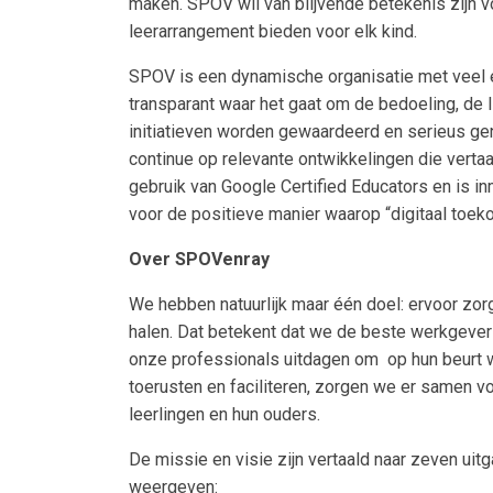
maken. SPOV wil van blijvende betekenis zijn 
leerarrangement bieden voor elk kind.
SPOV is een dynamische organisatie met veel en
transparant waar het gaat om de bedoeling, de li
initiatieven worden gewaardeerd en serieus gen
continue op relevante ontwikkelingen die vert
gebruik van Google Certified Educators en is i
voor de positieve manier waarop “digitaal toe
Over SPOVenray
We hebben natuurlijk maar één doel: ervoor zorg
halen. Dat betekent dat we de beste werkgever
onze professionals uitdagen om op hun beurt we
toerusten en faciliteren, zorgen we er samen 
leerlingen en hun ouders.
De missie en visie zijn vertaald naar zeven u
weergeven: