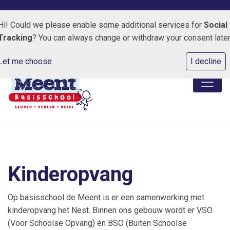
Kapelweg 3 5809 AJ Leunen
0478-550125
E-maila
Hi! Could we please enable some additional services for
Social
Tracking
? You can always change or withdraw your consent later
Let me choose
I decline
Kinderopvang
Op basisschool de Meent is er een samenwerking met
kinderopvang het Nest. Binnen ons gebouw wordt er VSO
(Voor Schoolse Opvang) én BSO (Buiten Schoolse