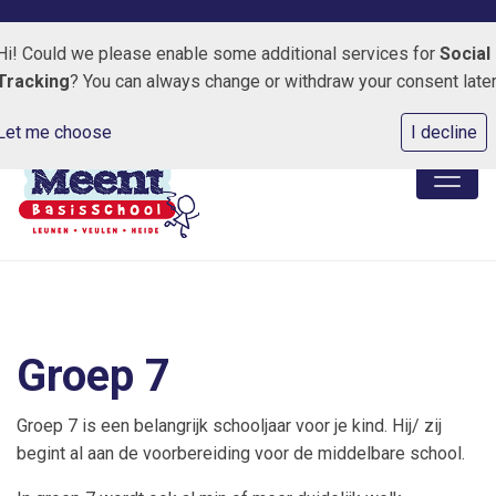
Kapelweg 3 5809 AJ Leunen
0478-550125
E-maila
Hi! Could we please enable some additional services for
Social
Tracking
? You can always change or withdraw your consent later
Let me choose
I decline
Groep 7
Groep 7 is een belangrijk schooljaar voor je kind. Hij/ zij
begint al aan de voorbereiding voor de middelbare school.