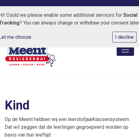
Kapelweg 3 5809 AJ Leunen
0478-550125
E-maila
Hi! Could we please enable some additional services for
Social
Tracking
? You can always change or withdraw your consent later
Let me choose
I decline
Kind
Op de Meent hebben wij een leerstofjaarklassensysteem.
Dat wil zeggen dat de leerlingen gegroepeerd worden op
basis van hun leeftijd.